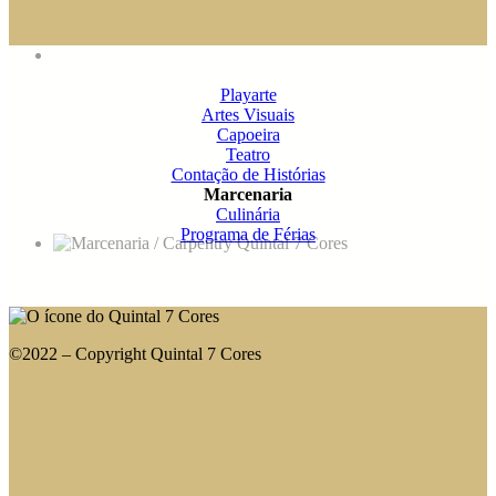
Playarte
Artes Visuais
Capoeira
Teatro
Contação de Histórias
Marcenaria
Culinária
Programa de Férias
©2022 – Copyright Quintal 7 Cores