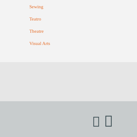
Sewing
Teatro
Theatre
Visual Arts