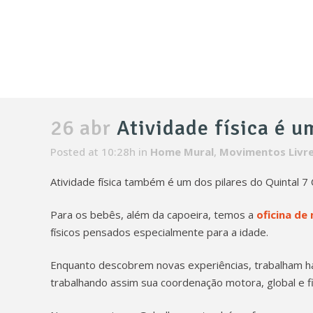
26 abr
Atividade física é u
Posted at 10:28h
in
Home Mural
,
Movimentos Livr
Atividade física também é um dos pilares do Quintal 7 
Para os bebês, além da capoeira, temos a
oficina de
físicos pensados especialmente para a idade.
Enquanto descobrem novas experiências, trabalham ha
trabalhando assim sua coordenação motora, global e fi