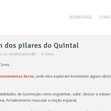
HOMEPAGE
CURS
m dos pilares do Quintal
es
by
siteDOquint@l
0
Likes
Cores.
 movimentos livres,
onde eles exploram livremente alguns obst
bilidades de locomoção como engatinhar, subir, descer e esbarr
na, fortalecimento muscular e noção espacial.