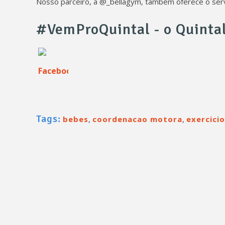
Nosso parceiro, a @_bellagym, também oferece o servi
#VemProQuintal - o Quinta
Tags:
bebes
,
coordenacao motora
,
exercicio