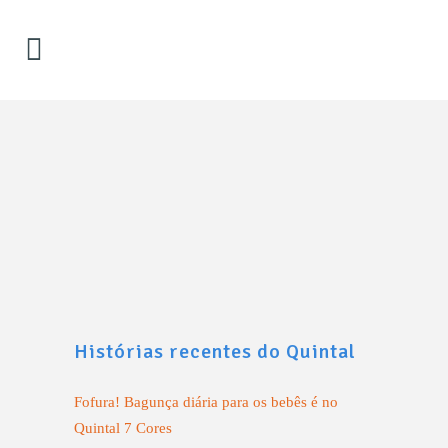
Cantando no Quintal ….
A música é fundamental nos estímulos
cognitivos dos bebês...
28 julho, 2016
Histórias recentes do Quintal
Fofura! Bagunça diária para os bebês é no
Quintal 7 Cores