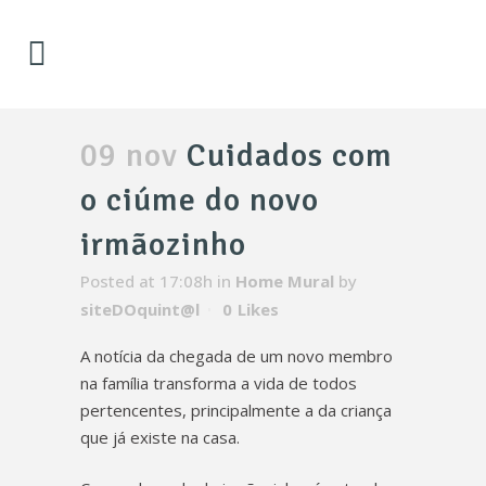
09 nov
Cuidados com
o ciúme do novo
irmãozinho
Posted at 17:08h
in
Home Mural
by
siteDOquint@l
0
Likes
A notícia da chegada de um novo membro
na família transforma a vida de todos
pertencentes, principalmente a da criança
que já existe na casa.