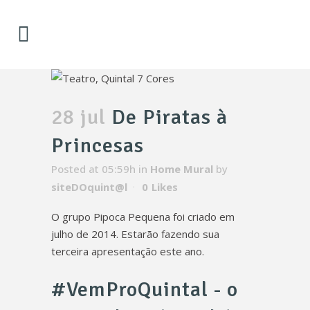
28 jul
De Piratas à
Princesas
Posted at 05:59h
in
Home Mural
by
siteDOquint@l
0
Likes
O grupo Pipoca Pequena foi criado em
julho de 2014. Estarão fazendo sua
terceira apresentação este ano.
#VemProQuintal - o