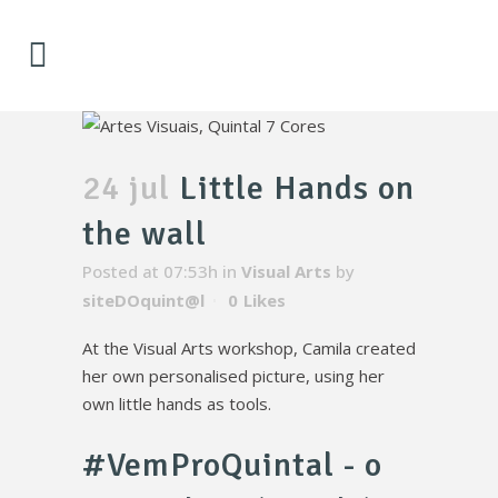
24 jul
Little Hands on
the wall
Posted at 07:53h
in
Visual Arts
by
siteDOquint@l
0
Likes
At the Visual Arts workshop, Camila created
her own personalised picture, using her
own little hands as tools.
#VemProQuintal - o