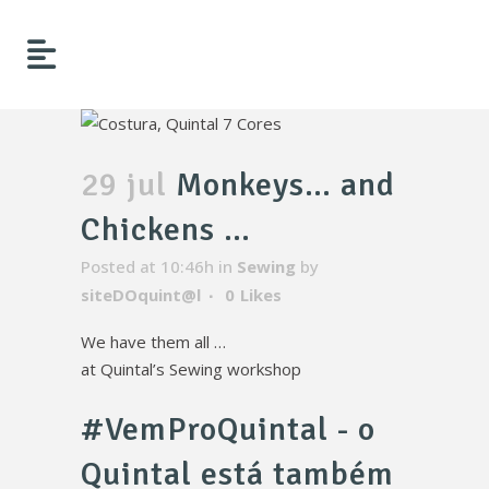
29 jul
Monkeys… and
Chickens …
Posted at 10:46h
in
Sewing
by
siteDOquint@l
0
Likes
We have them all …
at
Quintal’s
Sewing workshop
#VemProQuintal - o
Quintal está também